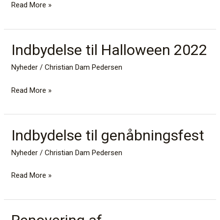
2023
Read More »
Indbydelse til Halloween 2022
Indbydelse
til
Nyheder
/
Christian Dam Pedersen
Halloween
2022
Read More »
Indbydelse til genåbningsfest
Indbydelse
til
Nyheder
/
Christian Dam Pedersen
genåbningsfest
Read More »
Renovering