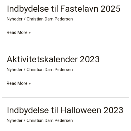
Indbydelse til Fastelavn 2025
Indbydelse
til
Nyheder
/
Christian Dam Pedersen
Fastelavn
2025
Read More »
Aktivitetskalender 2023
Aktivitetskalender
2023
Nyheder
/
Christian Dam Pedersen
Read More »
Indbydelse til Halloween 2023
Indbydelse
til
Nyheder
/
Christian Dam Pedersen
Halloween